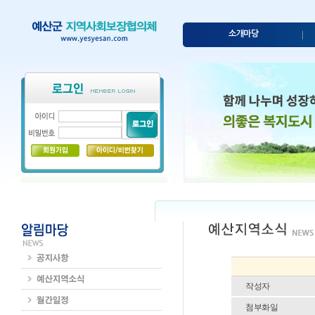
소개마당
작성자
첨부화일