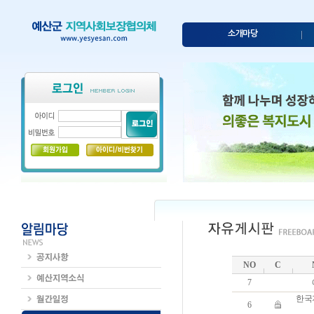
소개마당
NO
C
7
한국
6